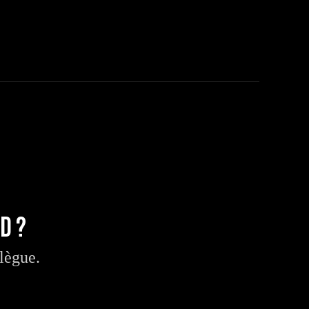
d ?
lègue.